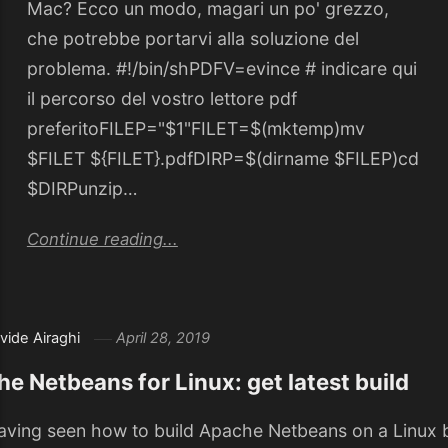
Mac? Ecco un modo, magari un po' grezzo,
che potrebbe portarvi alla soluzione del
problema. #!/bin/shPDFV=evince # indicare qui
il percorso del vostro lettore pdf
preferitoFILEP="$1"FILET=$(mktemp)mv
$FILET ${FILET}.pdfDIRP=$(dirname $FILEP)cd
$DIRPunzip…
Continue reading...
vide Airaghi
April 28, 2019
e Netbeans for Linux: get latest build
having seen how to build Apache Netbeans on a Linux 