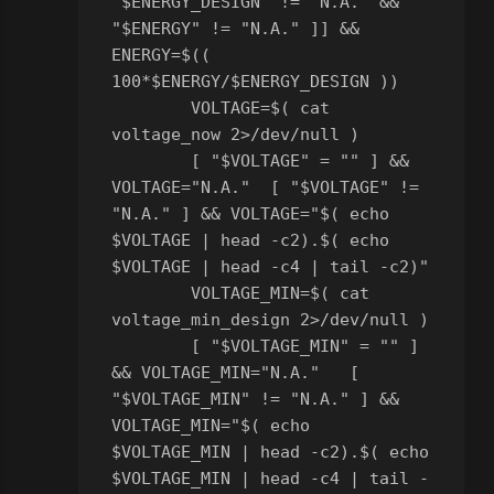
"$ENERGY_DESIGN" != "N.A." && 
"$ENERGY" != "N.A." ]] && 
ENERGY=$(( 
100*$ENERGY/$ENERGY_DESIGN ))
	VOLTAGE=$( cat 
voltage_now 2>/dev/null )
	[ "$VOLTAGE" = "" ] && 
VOLTAGE="N.A."
	[ "$VOLTAGE" != 
"N.A." ] && VOLTAGE="$( echo 
$VOLTAGE | head -c2).$( echo 
$VOLTAGE | head -c4 | tail -c2)"
	VOLTAGE_MIN=$( cat 
voltage_min_design 2>/dev/null )
	[ "$VOLTAGE_MIN" = "" ] 
&& VOLTAGE_MIN="N.A."
	[ 
"$VOLTAGE_MIN" != "N.A." ] && 
VOLTAGE_MIN="$( echo 
$VOLTAGE_MIN | head -c2).$( echo 
$VOLTAGE_MIN | head -c4 | tail -