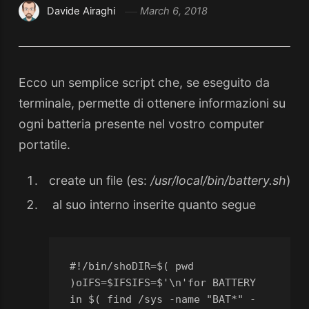
Davide Airaghi
March 6, 2018
Ecco un semplice script che, se eseguito da
terminale, permette di ottenere informazioni su
ogni batteria presente nel vostro computer
portatile.
create un file (es:
/usr/local/bin/battery.sh
)
al suo interno inserite quanto segue
#!/bin/sh
oDIR=$( pwd 
)
oIFS=$IFS
IFS=$'\n'
for BATTERY 
in $( find /sys -name "BAT*" -