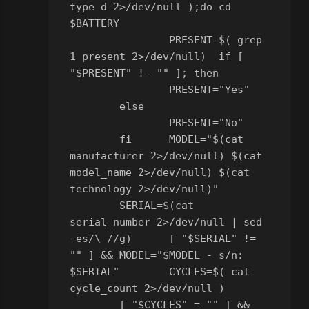
type d 2>/dev/null );
do
	cd 
$BATTERY
	PRESENT=$( grep 
1 present 2>/dev/null)
	if [ 
"$PRESENT" != "" ]; then
		PRESENT="Yes"
	else
		PRESENT="No"
	fi
	MODEL="$(cat 
manufacturer 2>/dev/null) $(cat 
model_name 2>/dev/null) $(cat 
technology 2>/dev/null)"
	SERIAL=$(cat 
serial_number 2>/dev/null | sed 
-es/\ //g)
	[ "$SERIAL" != 
"" ] && MODEL="$MODEL - s/n: 
$SERIAL"
	CYCLES=$( cat 
cycle_count 2>/dev/null )
	[ "$CYCLES" = "" ] && 