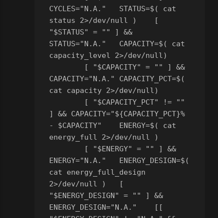
CYCLES="N.A."
	STATUS=$( cat 
status 2>/dev/null )
	[ 
"$STATUS" = "" ] && 
STATUS="N.A."
	CAPACITY=$( cat 
capacity_level 2>/dev/null)
	[ "$CAPACITY" = "" ] && 
CAPACITY="N.A."
	CAPACITY_PCT=$( 
cat capacity 2>/dev/null)
	[ "$CAPACITY_PCT" != "" 
] && CAPACITY="${CAPACITY_PCT}% 
- $CAPACITY"
	ENERGY=$( cat 
energy_full 2>/dev/null )
	[ "$ENERGY" = "" ] && 
ENERGY="N.A."
	ENERGY_DESIGN=$( 
cat energy_full_design 
2>/dev/null )
	[ 
"$ENERGY_DESIGN" = "" ] && 
ENERGY_DESIGN="N.A."
	[[ 