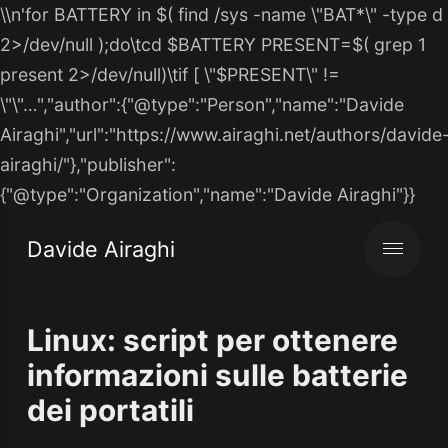
\\n'for BATTERY in $( find /sys -name \"BAT*\" -type d
2>/dev/null );do\tcd $BATTERY PRESENT=$( grep 1
present 2>/dev/null)\tif [ \"$PRESENT\" !=
\"\"…","author":{"@type":"Person","name":"Davide
Airaghi","url":"https://www.airaghi.net/authors/davide
airaghi/"},"publisher":
{"@type":"Organization","name":"Davide Airaghi"}}
Davide Airaghi
Linux: script per ottenere
informazioni sulle batterie
dei portatili