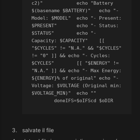
c2)"
	echo "Battery 
$(basename $BATTERY)"
	echo "- 
Model: $MODEL"
	echo "- Present: 
$PRESENT"
	echo "- Status: 
$STATUS"
	echo "- 
Capacity: $CAPACITY"
	[[ 
"$CYCLES" != "N.A." && "$CYCLES" 
!= "0" ]] && echo "- Cycles: 
$CYCLES"
	[[ "$ENERGY" != 
"N.A." ]] && echo "- Max Energy: 
${ENERGY}% of original"
	echo "- 
Voltage: $VOLTAGE (Original min: 
$VOLTAGE_MIN)"
	echo ""
done
IFS=$oIFS
cd $oDIR
salvate il file