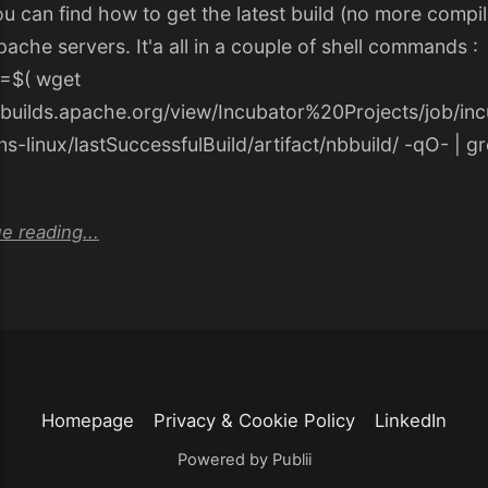
u can find how to get the latest build (no more compil
ache servers. It'a all in a couple of shell commands :
=$( wget
//builds.apache.org/view/Incubator%20Projects/job/inc
s-linux/lastSuccessfulBuild/artifact/nbbuild/ -qO- | gr
e reading...
Homepage
Privacy & Cookie Policy
LinkedIn
Powered by Publii