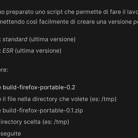
o preparato uno script che permette di fare il lav
mettendo così facilmente di creare una versione
p
x
standard
(ultima versione)
x
ESR
(ultima versione)
re:
le
build-firefox-portable-0.2
l file nella directory che volete (es: /tmp)
le build-firefox-portable-0.1.zip
directory scelta (es: /tmp)
eseguite