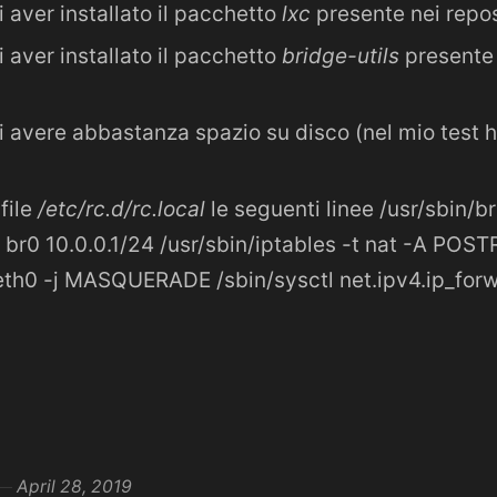
i aver installato il pacchetto
lxc
presente nei repo
i aver installato il pacchetto
bridge-utils
presente 
i avere abbastanza spazio su disco (nel mio test 
file
/etc/rc.d/rc.local
le seguenti linee /usr/sbin/b
l br0 10.0.0.1/24 /usr/sbin/iptables -t nat -A PO
 eth0 -j MASQUERADE /sbin/sysctl net.ipv4.ip_for
April 28, 2019