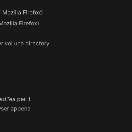
 Mozilla Firefox)
Mozilla Firefox)
er voi una directory
cedTea
per il
owser appena