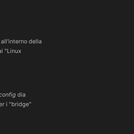
ll'interno della
i "Linux
config
dia
er i "bridge"