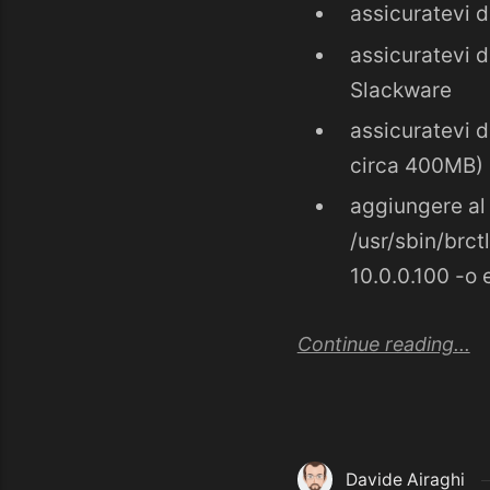
assicuratevi d
assicuratevi d
Slackware
assicuratevi d
circa 400MB)
aggiungere al 
/usr/sbin/brct
10.0.0.100 -o
Continue reading...
Davide Airaghi