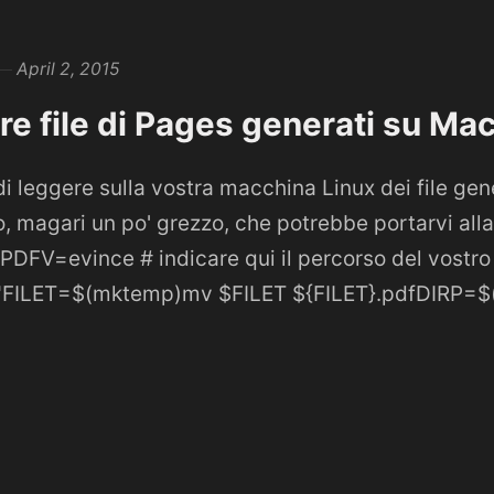
April 2, 2015
re file di Pages generati su Ma
di leggere sulla vostra macchina Linux dei file ge
magari un po' grezzo, che potrebbe portarvi alla
PDFV=evince # indicare qui il percorso del vostro 
1"FILET=$(mktemp)mv $FILET ${FILET}.pdfDIRP=$