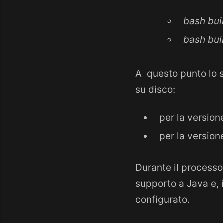
bash bui
bash bui
A questo punto lo sc
su disco:
per la version
per la version
Durante il processo
supporto a Java e, i
configurato.