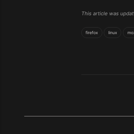
This article was upd
firefox
linux
moz