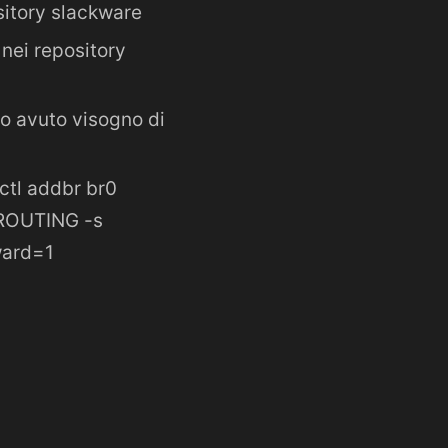
sitory slackware
nei repository
ho avuto visogno di
rctl addbr br0
STROUTING -s
ward=1