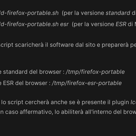
ld-firefox-portable.sh
(per la versione
standard
di
ld-firefox-portable.sh esr
(per la versione
ESR
di 
ript scaricherà il software dal sito e preparerà p
e standard del browser :
/tmp/firefox-portable
e ESR del browser :
/tmp/firefox-esr-portable
 lo script cercherà anche se è presente il plugin
I
n caso affermativo, lo abiliterà all'interno del br